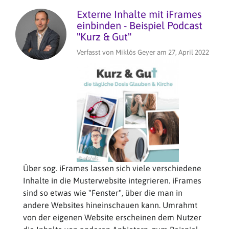
in
Externe Inhalte mit iFrames
evangeli
einbinden - Beispiel Podcast
termine.
"Kurz & Gut"
Verfasst von
Miklós Geyer
am
27, April 2022
Über sog. iFrames lassen sich viele verschiedene
Inhalte in die Musterwebsite integrieren. iFrames
sind so etwas wie "Fenster", über die man in
andere Websites hineinschauen kann. Umrahmt
von der eigenen Website erscheinen dem Nutzer