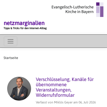
Direkt
zum
Inhalt
netzmarginalien
Tipps & Tricks für den Internet-Alltag
MAIN
MENU
Startseite
Verschlüsselung, Kanäle für
übernommene
Veranstaltungen,
Widerrufsformular
Verfasst von
Miklós Geyer
am
06, Juli 2026