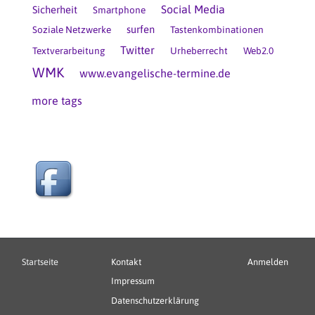
Social Media
Sicherheit
Smartphone
surfen
Soziale Netzwerke
Tastenkombinationen
Twitter
Textverarbeitung
Urheberrecht
Web2.0
WMK
www.evangelische-termine.de
more tags
Hauptnavigation
Fußbereichsmenü
Benutzerme
Startseite
Kontakt
Anmelden
Impressum
Datenschutzerklärung