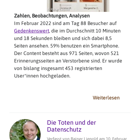
Zahlen, Beobachtungen, Analysen
Im Februar 2022 sind am Tag 88 Besucher auf
Gedenkenswert
, die im Durchschnitt 10 Minuten
und 18 Sekunden bleiben und sich dabei 8,5
Seiten ansehen. 59% benutzen ein Smartphone.
Der Content besteht aus 971 Seiten, wovon 521
Erinnerungsseiten an Verstorbene sind. Er wurde
von bislang insgesamt 453 registrierten
User*innen hochgeladen.
Weiterlesen
über
Gedenke
Bilanz
nach
Die Toten und der
einem
Datenschutz
Jahr
Verfasst von
Rainer Liepold
am
10, Februar