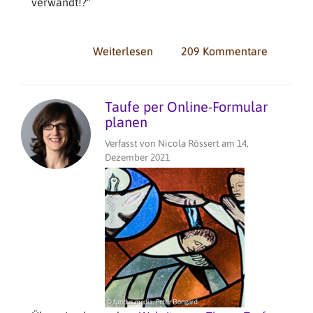
verwandt!?"
Weiterlesen
über
209 Kommentare
Die
Toten
und
Taufe per Online-Formular
der
planen
Datenschutz
Verfasst von
Nicola Rössert
am
14,
Dezember 2021