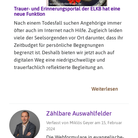
Trauer- und Erinnerungsportal der ELKB hat eine
neue Funktion
Nach einem Todesfall suchen Angehörige immer
öfter auch im Internet nach Hilfe. Zugleich leiden
viele der Seelsorgenden vor Ort darunter, dass ihr
Zeitbudget für persönliche Begegnungen
begrenzt ist. Deshalb bieten wir jetzt auch auf
digitalen Weg eine niedrigschwellige und
trauerfachlich reflektierte Begleitung an.
Weiterlesen
über
Trauerja
Guide
auf
Zählbare Auswahlfelder
Gedenke
Verfasst von
Miklós Geyer
am
15, Februar
2024
Die Webformulare in evangelische-