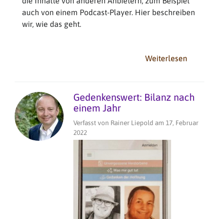
die Inhalte von anderen Anbietern, zum Beispiel
auch von einem Podcast-Player. Hier beschreiben
wir, wie das geht.
Weiterlesen
über
Externe
Inhalte
mit
Gedenkenswert: Bilanz nach
iFrames
einem Jahr
einbinde
Verfasst von
Rainer Liepold
am
17, Februar
-
2022
Beispiel
Podcast
"Kurz
&
Gut"