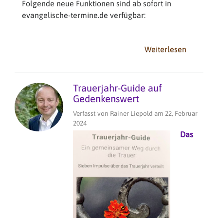
Folgende neue Funktionen sind ab sofort in
evangelische-termine.de verfügbar:
Weiterlesen
über
Verschlü
Kanäle
für
Trauerjahr-Guide auf
überno
Gedenkenswert
Veransta
Verfasst von
Rainer Liepold
am
22, Februar
Widerruf
2024
Das