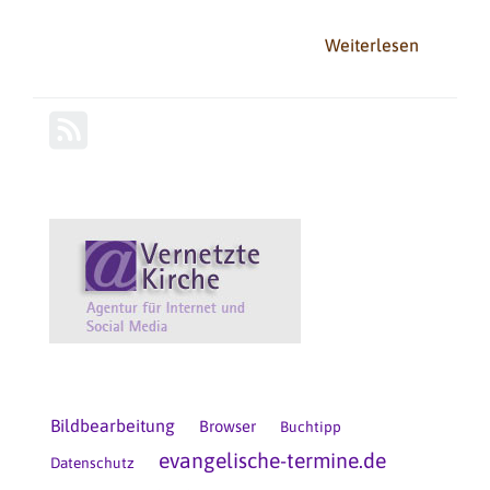
Weiterlesen
über
To
baby
or
not
to
baby?
-
Kinderfo
im
Netz
Bildbearbeitung
Browser
Buchtipp
evangelische-termine.de
Datenschutz