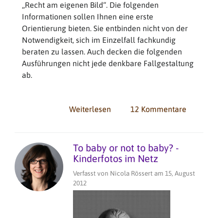
„Recht am eigenen Bild“. Die folgenden
Informationen sollen Ihnen eine erste
Orientierung bieten. Sie entbinden nicht von der
Notwendigkeit, sich im Einzelfall fachkundig
beraten zu lassen. Auch decken die folgenden
Ausführungen nicht jede denkbare Fallgestaltung
ab.
Weiterlesen
über
12 Kommentare
Urheberrecht
und
Recht
To baby or not to baby? -
am
Kinderfotos im Netz
eigenen
Verfasst von
Nicola Rössert
am
15, August
Bild
2012