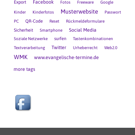
Facebook
Export
Fotos
Freeware
Google
Musterwebsite
Kinder
Kinderfotos
Passwort
QR-Code
PC
Reset
Rückmeldeformulare
Social Media
Sicherheit
Smartphone
surfen
Soziale Netzwerke
Tastenkombinationen
Twitter
Textverarbeitung
Urheberrecht
Web2.0
WMK
www.evangelische-termine.de
more tags