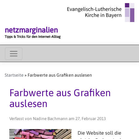
Direkt
zum
Inhalt
netzmarginalien
Tipps & Tricks für den Internet-Alltag
MAIN
MENU
Startseite
Farbwerte aus Grafiken auslesen
Farbwerte aus Grafiken
auslesen
Verfasst von
Nadine Bachmann
am
27, Februar 2013
Die Website soll die