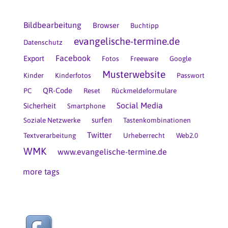
Bildbearbeitung
Browser
Buchtipp
evangelische-termine.de
Datenschutz
Facebook
Export
Fotos
Freeware
Google
Musterwebsite
Kinder
Kinderfotos
Passwort
QR-Code
PC
Reset
Rückmeldeformulare
Social Media
Sicherheit
Smartphone
surfen
Soziale Netzwerke
Tastenkombinationen
Twitter
Textverarbeitung
Urheberrecht
Web2.0
WMK
www.evangelische-termine.de
more tags