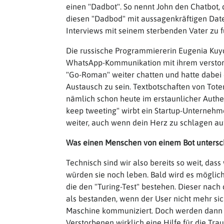
einen "Dadbot". So nennt John den Chatbot, 
diesen "Dadbod" mit aussagenkräftigen Daten
Interviews mit seinem sterbenden Vater zu f
Die russische Programmiererin Eugenia Kuy
WhatsApp-Kommunikation mit ihrem verstorb
"Go-Roman" weiter chatten und hatte dabei
Austausch zu sein. Textbotschaften von Toten
nämlich schon heute im erstaunlicher Authen
keep tweeting" wirbt ein Startup-Unternehmen,
weiter, auch wenn dein Herz zu schlagen auf
Was einen Menschen von einem Bot untersc
Technisch sind wir also bereits so weit, das
würden sie noch leben. Bald wird es möglich 
die den "Turing-Test" bestehen. Dieser nach
als bestanden, wenn der User nicht mehr si
Maschine kommuniziert. Doch werden dann d
Verstorbenen wirklich eine Hilfe für die T