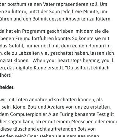
der posthum seinen Vater repräsentieren soll. Um
 zu füttern, nutzt der Sohn jede freie Minute, um
ühren und den Bot mit dessen Antworten zu füttern.
da hat ein Programm geschrieben, mit dem sie die
enen Freund fortführen konnte. So konnte sie mit
 das Gefühl, immer noch mit dem echten Roman im
, die zu Lebzeiten viel geschattet haben, lassen sich
zität klonen. "When your heart stops beating, you´ll
 das digitale Klone erstellt: "Du twitterst einfach
hört!"
heidet
s wir mit Toten annährend so chatten können, als
sein, Klone, Bots und Avatare von uns zu erstellen,
 dem Computerpionier Alan Turing benannte Test gilt
cher sagen kann, ob er mit einem Menschen oder einer
iese täuschend echt auftretenden Bots von
rauenden sein? Oder stehen sie einem gesunden