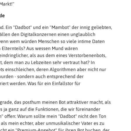
Markt!"
nde
d. Ein "Dadbot" und ein "Mambot" der innig geliebten,
Fällen den Digitalkonzernen einen unglaublich
 Denn wem würden Menschen so viele intime Daten
n Elternteils? Aus wessen Mund wären
dringlicher, als aus dem eines Verstorbenenbots,
t, dem man zu Lebzeiten sehr vertraut hat? In
s einschleichen, deren Algorithmen aber nicht nur
 wurden - sondern auch entsprechend der
iert werden. Was für ein Einfallstor für
grade, das posthum meinen Bot attraktiver macht, als
s ja ganz auf die Funktionen, die wir füreinander
n" offen: Warum sollte mein "Dadbot" nicht den Ton
als mein echter, aber unmusikalischer Vater es zu
icht ein "Premium-Angebot" für ihren Bot buchen, der