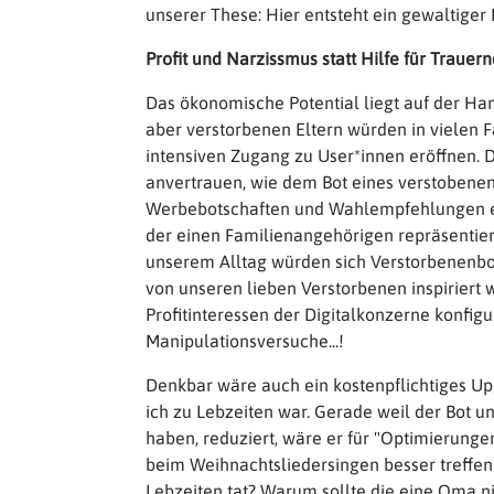
unserer These: Hier entsteht ein gewaltiger 
Profit und Narzissmus statt Hilfe für Trauer
Das ökonomische Potential liegt auf der Han
aber verstorbenen Eltern würden in vielen 
intensiven Zugang zu User*innen eröffnen.
anvertrauen, wie dem Bot eines verstobene
Werbebotschaften und Wahlempfehlungen ein
der einen Familienangehörigen repräsentier
unserem Alltag würden sich Verstorbenenbot
von unseren lieben Verstorbenen inspiriert
Profitinteressen der Digitalkonzerne konfigur
Manipulationsversuche...!
Denkbar wäre auch ein kostenpflichtiges Up
ich zu Lebzeiten war. Gerade weil der Bot un
haben, reduziert, wäre er für "Optimierunge
beim Weihnachtsliedersingen besser treffen 
Lebzeiten tat? Warum sollte die eine Oma n