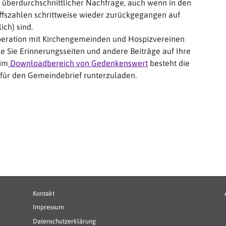
überdurchschnittlicher Nachfrage, auch wenn in den
ffszahlen schrittweise wieder zurückgegangen auf
ch) sind.
operation mit Kirchengemeinden und Hospizvereinen
ie Sie Erinnerungsseiten und andere Beiträge auf Ihre
im
Downloadbereich von Gedenkenswert
besteht die
l für den Gemeindebrief runterzuladen.
Fußbereichsmenü
B
Kontakt
Impressum
Datenschutzerklärung