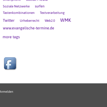
surfen
Soziale Netzwerke
Tastenkombinationen
Textverarbeitung
WMK
Twitter
Urheberrecht
Web2.0
www.evangelische-termine.de
more tags
enutzermenü
Anmelden