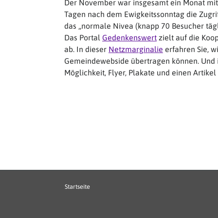
Der November war insgesamt ein Monat mit 
Tagen nach dem Ewigkeitssonntag die Zugri
das „normale Nivea (knapp 70 Besucher tägli
Das Portal
Gedenkenswert
zielt auf die Ko
ab. In dieser
Netzmarginalie
erfahren Sie, w
Gemeindewebside übertragen können. Und 
Möglichkeit, Flyer, Plakate und einen Artike
Hauptnavigation
Startseite