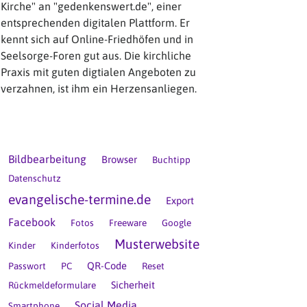
Kirche" an "gedenkenswert.de", einer
entsprechenden digitalen Plattform. Er
kennt sich auf Online-Friedhöfen und in
Seelsorge-Foren gut aus. Die kirchliche
Praxis mit guten digtialen Angeboten zu
verzahnen, ist ihm ein Herzensanliegen.
Bildbearbeitung
Browser
Buchtipp
Datenschutz
evangelische-termine.de
Export
Facebook
Fotos
Freeware
Google
Musterwebsite
Kinder
Kinderfotos
QR-Code
Passwort
PC
Reset
Sicherheit
Rückmeldeformulare
Social Media
Smartphone