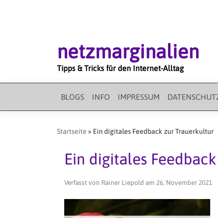
Direkt
zum
Inhalt
netzmarginalien
Tipps & Tricks für den Internet-Alltag
BLOGS
INFO
IMPRESSUM
DATENSCHUT
MAIN
MENU
Startseite
Ein digitales Feedback zur Trauerkultur
Ein digitales Feedback
Verfasst von
Rainer Liepold
am
26, November 2021