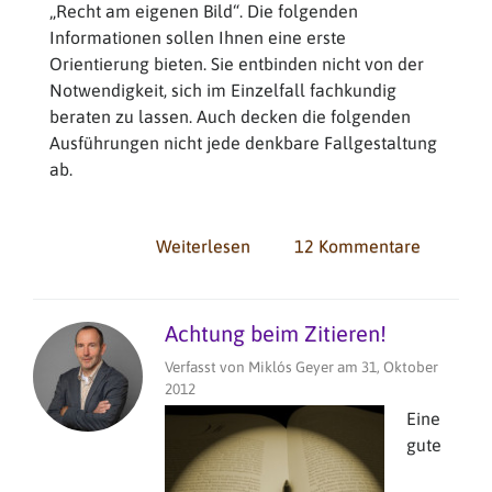
„Recht am eigenen Bild“. Die folgenden
Informationen sollen Ihnen eine erste
Orientierung bieten. Sie entbinden nicht von der
Notwendigkeit, sich im Einzelfall fachkundig
beraten zu lassen. Auch decken die folgenden
Ausführungen nicht jede denkbare Fallgestaltung
ab.
Weiterlesen
über
12 Kommentare
Urheberrecht
und
Recht
Achtung beim Zitieren!
am
Verfasst von
Miklós Geyer
am
31, Oktober
eigenen
2012
Bild
Eine
gute