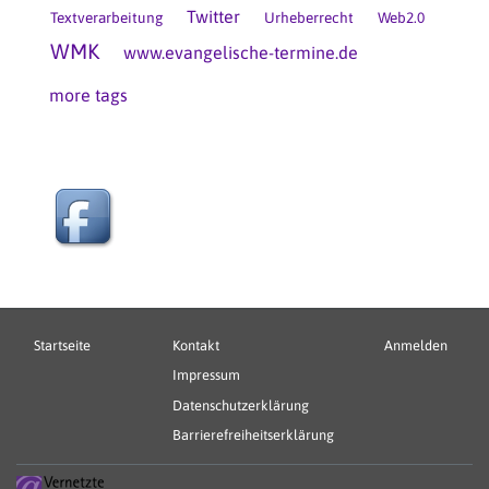
Twitter
Textverarbeitung
Urheberrecht
Web2.0
WMK
www.evangelische-termine.de
more tags
Hauptnavigation
Fußbereichsmenü
Benutzerme
Startseite
Kontakt
Anmelden
Impressum
Datenschutzerklärung
Barrierefreiheitserklärung