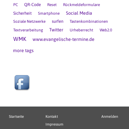
QR-Code
PC
Reset
Rückmeldeformulare
Social Media
Sicherheit
Smartphone
surfen
Soziale Netzwerke
Tastenkombinationen
Twitter
Textverarbeitung
Urheberrecht
Web2.0
WMK
www.evangelische-termine.de
more tags
Hauptnavigation
Fußbereichsmenü
Benutzerme
Startseite
Kontakt
Anmelden
Impressum