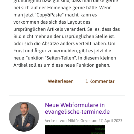
grundlegend bzw. gut sind, dass man diese gerne
bei sich auf der Homepage gerne hätte. Wenn
man jetzt "Copy&Paste" macht, kann es
vorkommen das sich das Layout des
ursprünglichen Artikels verändert. Sei es, dass das
Bild nicht mehr an der ursprünglichen Stelle ist,
oder sich die Absätze anders verteilt haben. Um
Frust und Ärger zu vermeiden, gibt es jetzt die
neue Funktion "Seiten-Teilen". In diesem kleinen
Artikel soll es um diese neue Funktion gehen.
Weiterlesen
über
1 Kommentar
Neue
Funktion:
Seiten
Neue Webformulare in
teilen
evangelische-termine.de
bei
Verfasst von
Miklós Geyer
am
27, April 2023
der
Musterwebsite