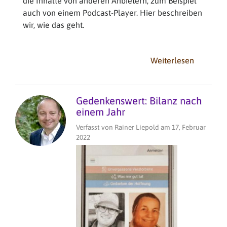
die Inhalte von anderen Anbietern, zum Beispiel
auch von einem Podcast-Player. Hier beschreiben
wir, wie das geht.
Weiterlesen
über
Externe
Inhalte
mit
Gedenkenswert: Bilanz nach
iFrames
einem Jahr
einbinde
Verfasst von
Rainer Liepold
am
17, Februar
-
2022
Beispiel
Podcast
"Kurz
&
Gut"