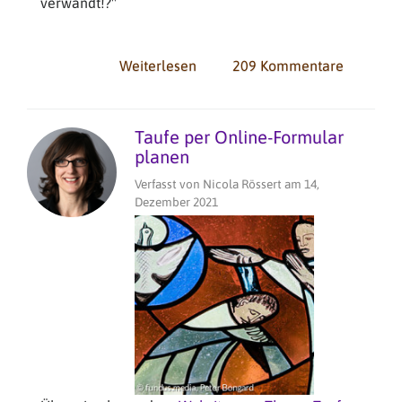
verwandt!?"
Weiterlesen
über
209 Kommentare
Die
Toten
und
Taufe per Online-Formular
der
planen
Datenschutz
Verfasst von
Nicola Rössert
am
14,
Dezember 2021