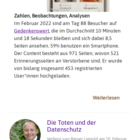
Zahlen, Beobachtungen, Analysen
Im Februar 2022 sind am Tag 88 Besucher auf
Gedenkenswert
, die im Durchschnitt 10 Minuten
und 18 Sekunden bleiben und sich dabei 8,5
Seiten ansehen. 59% benutzen ein Smartphone.
Der Content besteht aus 971 Seiten, wovon 521
Erinnerungsseiten an Verstorbene sind. Er wurde
von bislang insgesamt 453 registrierten
User*innen hochgeladen.
Weiterlesen
über
Gedenke
Bilanz
nach
Die Toten und der
einem
Datenschutz
Jahr
Verfasst von
Rainer Liepold
am
10, Februar