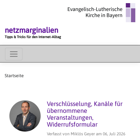
Direkt
zum
Inhalt
netzmarginalien
Tipps & Tricks für den Internet-Alltag
MAIN
MENU
Startseite
Verschlüsselung, Kanäle für
übernommene
Veranstaltungen,
Widerrufsformular
Verfasst von
Miklós Geyer
am
06, Juli 2026