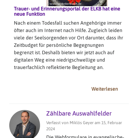
Trauer- und Erinnerungsportal der ELKB hat eine
neue Funktion
Nach einem Todesfall suchen Angehörige immer
öfter auch im Internet nach Hilfe. Zugleich leiden
viele der Seelsorgenden vor Ort darunter, dass ihr
Zeitbudget für persönliche Begegnungen
begrenzt ist. Deshalb bieten wir jetzt auch auf
digitalen Weg eine niedrigschwellige und
trauerfachlich reflektierte Begleitung an.
Weiterlesen
über
Trauerja
Guide
auf
Zählbare Auswahlfelder
Gedenke
Verfasst von
Miklós Geyer
am
15, Februar
2024
Die Webformulare in evangelische-