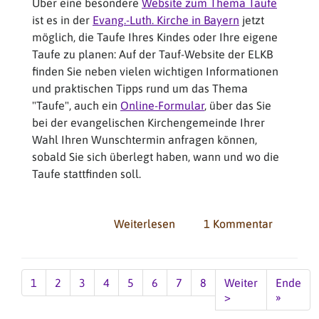
Über eine besondere
Website zum Thema Taufe
ist es in der
Evang.-Luth. Kirche in Bayern
jetzt
möglich, die Taufe Ihres Kindes oder Ihre eigene
Taufe zu planen: Auf der Tauf-Website der ELKB
finden Sie neben vielen wichtigen Informationen
und praktischen Tipps rund um das Thema
"Taufe", auch ein
Online-Formular
, über das Sie
bei der evangelischen Kirchengemeinde Ihrer
Wahl Ihren Wunschtermin anfragen können,
sobald Sie sich überlegt haben, wann und wo die
Taufe stattfinden soll.
Weiterlesen
über
1 Kommentar
Taufe
per
Seitennummerierung
Online-
Aktuelle
1
Seite
2
Seite
3
Seite
4
Seite
5
Seite
6
Seite
7
Seite
8
Nächste
Weiter
Last
Ende
Formular
Seite
Seite
>
page
»
planen