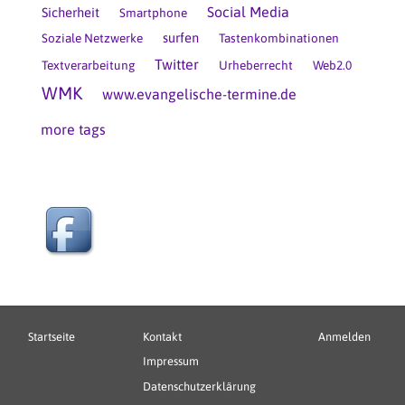
Social Media
Sicherheit
Smartphone
surfen
Soziale Netzwerke
Tastenkombinationen
Twitter
Textverarbeitung
Urheberrecht
Web2.0
WMK
www.evangelische-termine.de
more tags
Hauptnavigation
Fußbereichsmenü
Benutzerme
Startseite
Kontakt
Anmelden
Impressum
Datenschutzerklärung