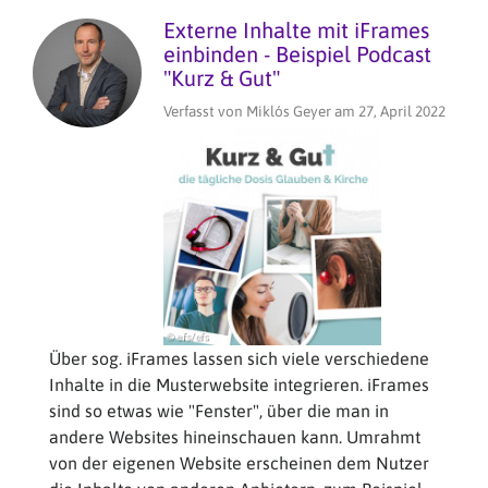
in
Externe Inhalte mit iFrames
evangeli
einbinden - Beispiel Podcast
termine.
"Kurz & Gut"
Verfasst von
Miklós Geyer
am
27, April 2022
Über sog. iFrames lassen sich viele verschiedene
Inhalte in die Musterwebsite integrieren. iFrames
sind so etwas wie "Fenster", über die man in
andere Websites hineinschauen kann. Umrahmt
von der eigenen Website erscheinen dem Nutzer