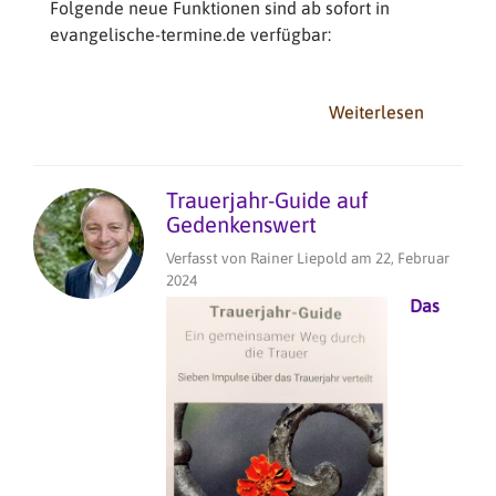
Folgende neue Funktionen sind ab sofort in
evangelische-termine.de verfügbar:
Weiterlesen
über
Verschlü
Kanäle
für
Trauerjahr-Guide auf
überno
Gedenkenswert
Veransta
Verfasst von
Rainer Liepold
am
22, Februar
Widerruf
2024
Das